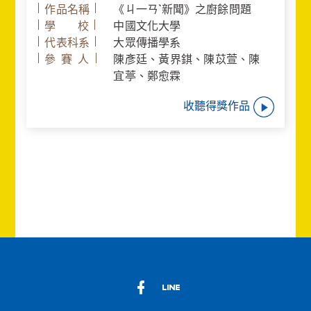
作品名稱
《ㄐ一ㄢˋ新聞》之廚餘問題
學 校
中國文化大學
代表科系
大眾傳播學系
參 賽 人
陳彥廷、黃界錤、陳苡萱、陳
宜葶、鄭愈霖
收聽得獎作品